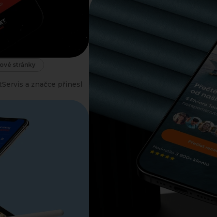
vé stránky
tServis a značce přinesl