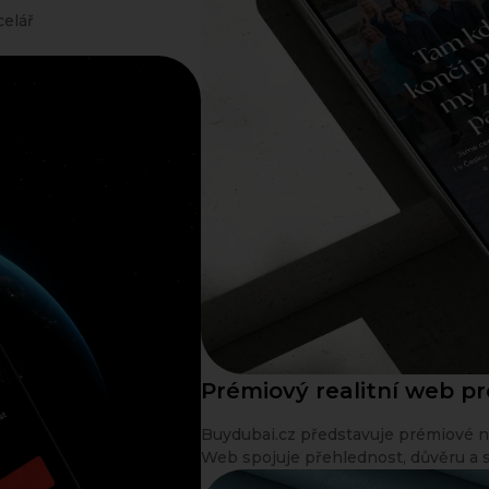
celář
Prémiový realitní web p
Buydubai.cz představuje prémiové nem
Web spojuje přehlednost, důvěru a st