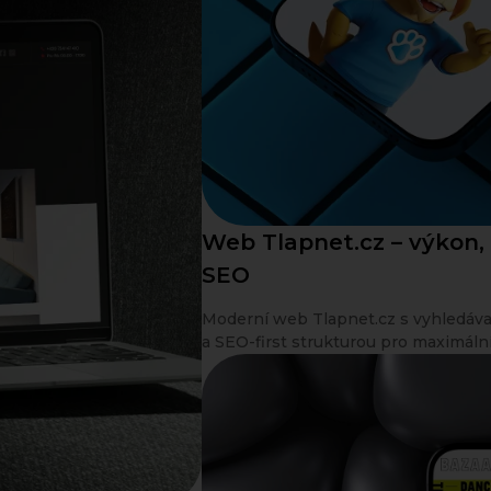
Web Tlapnet.cz – výkon,
SEO
Moderní web Tlapnet.cz s vyhledáv
a SEO-first strukturou pro maximáln