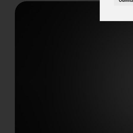
Odmít