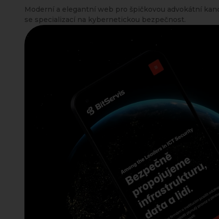
Moderní a elegantní web pro špičkovou advokátní kan
se specializací na kybernetickou bezpečnost.