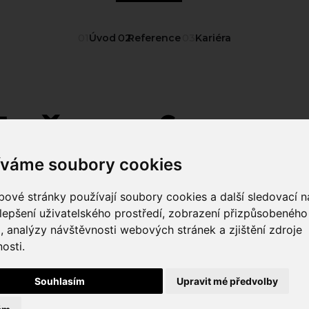
Úvod
Reference
Kariéra
aše referen
íváme soubory cookies
ové stránky používají soubory cookies a další sledovací ná
prostředí – od cestovního ruchu a advokacie až po kultur
lepšení uživatelského prostředí, zobrazení přizpůsobenéh
, chytré aplikace i grafiku, která podtrhne identitu zna
, analýzy návštěvnosti webových stránek a zjištění zdroje
yž z jednotlivých projektů vznikají dlouhodobá partnerst
osti.
Souhlasím
Upravit mé předvolby